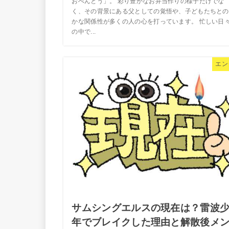
おべんとう」。 彩り豊かなお弁当作りの様子だけでな
く、その背景にある父としての覚悟や、子どもたちとの
かな関係性が多くの人の心を打っています。 忙しい日
の中で...
エン
サムシングエルスの現在は？雷波
年でブレイクした理由と解散後メ