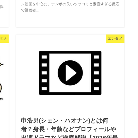
ン動画を中心に、テンポの良いツッコミと素直すぎる反応
温
で視聴者...
々
タメ
エンタメ
申浩男(シェン・ハオナン)とは何
少
者？身長・年齢などプロフィールや
ン
出演ドラマなど徹底解説【2026年最