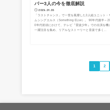
バー3人の今を徹底解説
2026.01.05
「ラストチャンス」で一世を風靡した3人組ユニット・
ムシングエルス（Something ELse）。 90年代後半～2
0年代初頭にかけて、テレビ『雷波少年』での出演を機
一躍注目を集め、リアルなストーリーと音楽で多く...
1
2