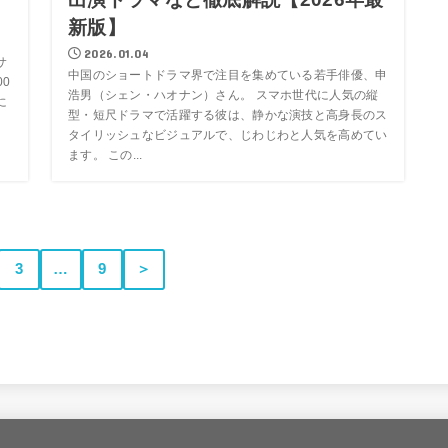
新版】
2026.01.04
サ
中国のショートドラマ界で注目を集めている若手俳優、申
00
浩男（シェン・ハオナン）さん。 スマホ世代に人気の縦
に
型・短尺ドラマで活躍する彼は、静かな演技と高身長のス
タイリッシュなビジュアルで、じわじわと人気を高めてい
ます。 この...
3
…
9
＞