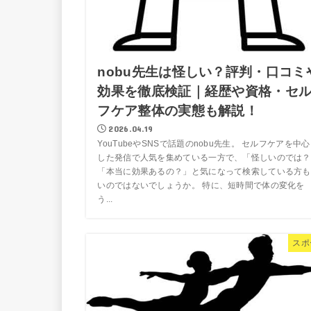
nobu先生は怪しい？評判・口コミ
効果を徹底検証｜経歴や資格・セ
フケア整体の実態も解説！
2026.04.19
YouTubeやSNSで話題のnobu先生。 セルフケアを中
した発信で人気を集めている一方で、「怪しいのでは？
「本当に効果あるの？」と気になって検索している方も
いのではないでしょうか。 特に、短時間で体の変化を
う...
スポ