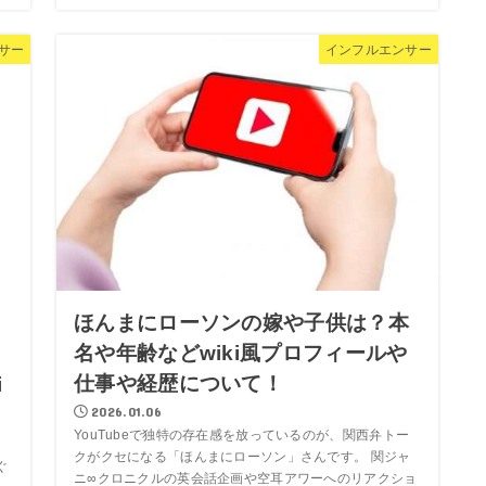
サー
インフルエンサー
ほんまにローソンの嫁や子供は？本
名や年齢などwiki風プロフィールや
由
仕事や経歴について！
i
2026.01.06
YouTubeで独特の存在感を放っているのが、関西弁トー
クがクセになる「ほんまにローソン」さんです。 関ジャ
ぐ
ニ∞クロニクルの英会話企画や空耳アワーへのリアクショ