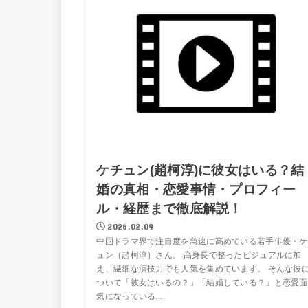
ケチュン(趙柯淳)に彼女はいる？結
婚の真相・恋愛事情・プロフィー
ル・経歴まで徹底解説！
2026.02.09
中国ドラマ界で注目度を急速に高めている若手俳優・ケ
ュン（趙柯淳）さん。 高身長で整ったビジュアルに加
え、繊細な演技力でも人気を集めています。 そんな彼
ついて「彼女はいるの？」「結婚している？」と恋愛面
気になっている...