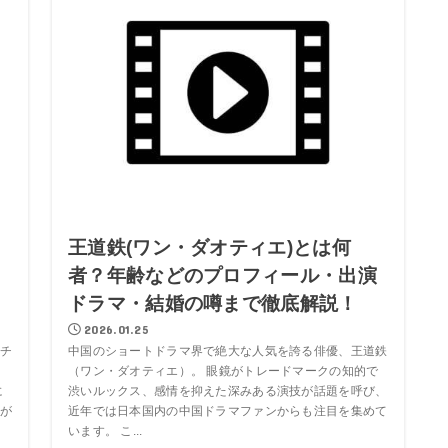
王道鉄(ワン・ダオティエ)とは何
者？年齢などのプロフィール・出演
ドラマ・結婚の噂まで徹底解説！
2026.01.25
チ
中国のショートドラマ界で絶大な人気を誇る俳優、王道鉄
（ワン・ダオティエ）。 眼鏡がトレードマークの知的で
に
渋いルックス、感情を抑えた深みある演技が話題を呼び、
が
近年では日本国内の中国ドラマファンからも注目を集めて
います。 こ...