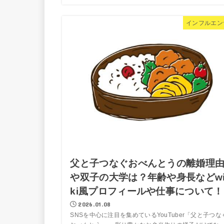
インフルエン
父と子つなぐおべんとうの離婚理
や双子の大学は？年齢や身長などw
ki風プロフィールや仕事について！
2026.01.08
SNSを中心に注目を集めているYouTuber「父と子つな