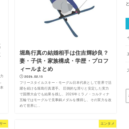
璃
堀島行真の結婚相手は住吉輝紗良？
性
妻・子供・家族構成・学歴・プロフ
ィールまとめ
2026.02.15
力
。
フリースタイルスキー・モーグル日本代表として世界で活
本
躍を続ける堀島行真選手。 圧倒的な滑りと安定した実力
で国際大会でも結果を残し、2026年ミラノ・コルティナ
五輪ではモーグルで見事銅メダルを獲得し、その実力を改
めて世界に...
サー
エンタメ