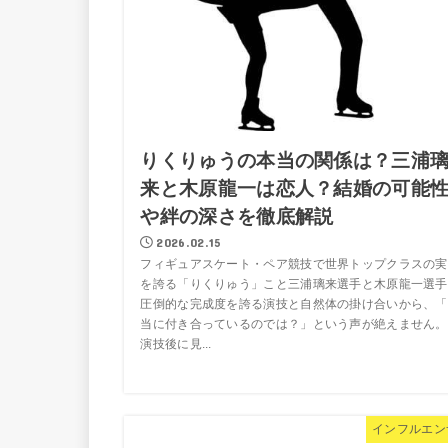
りくりゅうの本当の関係は？三浦
来と木原龍一は恋人？結婚の可能
や絆の深さを徹底解説
2026.02.15
フィギュアスケート・ペア競技で世界トップクラスの実
を誇る「りくりゅう」こと三浦璃来選手と木原龍一選手
圧倒的な完成度を誇る演技と自然体の掛け合いから、「
当に付き合っているのでは？」という声が絶えません。
演技後に見...
インフルエン