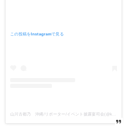
この投稿をInstagramで見る
山川古都乃 沖縄/リポーター/イベント披露宴司会(@kotono_yamakawa)がシェアした投稿