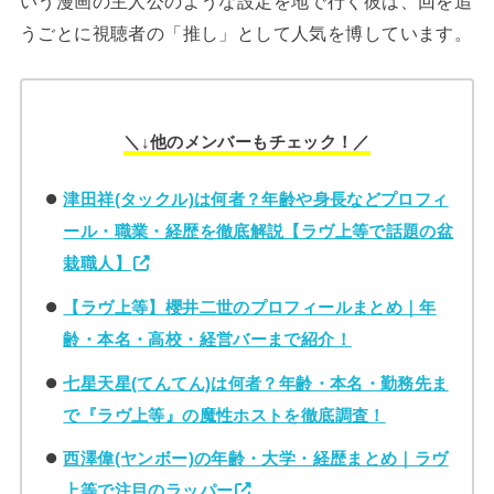
いう漫画の主人公のような設定を地で行く彼は、回を追
うごとに視聴者の「推し」として人気を博しています。
＼↓他のメンバーもチェック！／
津田祥(タックル)は何者？年齢や身長などプロフィ
ール・職業・経歴を徹底解説【ラヴ上等で話題の盆
栽職人】
【ラヴ上等】櫻井二世のプロフィールまとめ｜年
齢・本名・高校・経営バーまで紹介！
七星天星(てんてん)は何者？年齢・本名・勤務先ま
で『ラヴ上等』の魔性ホストを徹底調査！
西澤偉(ヤンボー)の年齢・大学・経歴まとめ｜ラヴ
上等で注目のラッパー