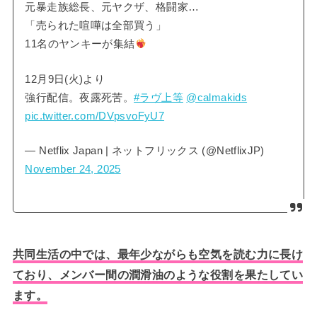
元暴走族総長、元ヤクザ、格闘家…
「売られた喧嘩は全部買う」
11名のヤンキーが集結
12月9日(火)より
強行配信。夜露死苦。
#ラヴ上等
@calmakids
pic.twitter.com/DVpsvoFyU7
— Netflix Japan | ネットフリックス (@NetflixJP)
November 24, 2025
共同生活の中では、最年少ながらも空気を読む力に長け
ており、メンバー間の潤滑油のような役割を果たしてい
ます。