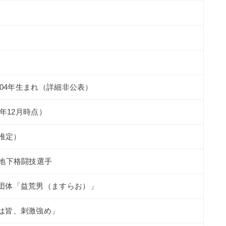
2004年生まれ（詳細非公表）
5年12月時点）
（推定）
、地下格闘技選手
団体「益荒男（ますらお）」
は皆、刺激強め」